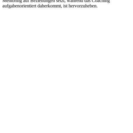
Mentoring auf Beziehungen setzt, während das Coaching
aufgabenorientiert daherkommt, ist hervorzuheben.