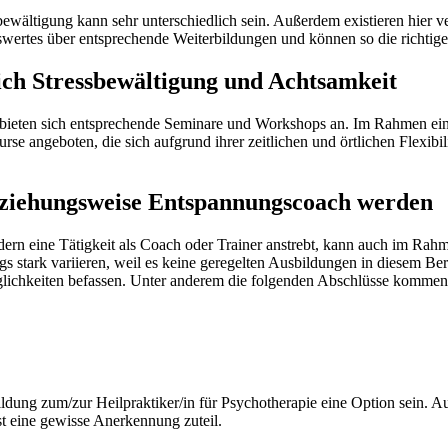
ewältigung kann sehr unterschiedlich sein. Außerdem existieren hier ve
swertes über entsprechende Weiterbildungen und können so die richtige
ch Stressbewältigung und Achtsamkeit
ieten sich entsprechende Seminare und Workshops an. Im Rahmen eine
 angeboten, die sich aufgrund ihrer zeitlichen und örtlichen Flexibili
eziehungsweise Entspannungscoach werden
ndern eine Tätigkeit als Coach oder Trainer anstrebt, kann auch im Ra
tark variieren, weil es keine geregelten Ausbildungen in diesem Bere
glichkeiten befassen. Unter anderem die folgenden Abschlüsse kommen 
dung zum/zur Heilpraktiker/in für Psychotherapie eine Option sein. A
st eine gewisse Anerkennung zuteil.